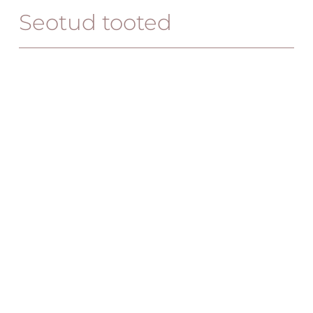
Seotud tooted
Ogo tool
Avola AV2069-60 kummut
129.00
€
1,019.00
€