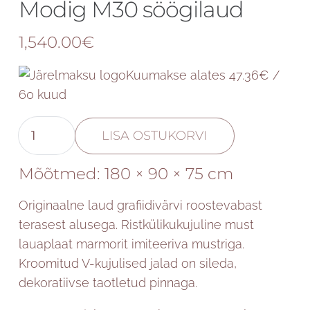
Modig M30 söögilaud
1,540.00
€
Kuumakse alates 47.36€ /
60 kuud
Modig
LISA OSTUKORVI
M30
söögilaud
Mõõtmed:
180 × 90 × 75 cm
kogus
Originaalne laud grafiidivärvi roostevabast
terasest alusega. Ristkülikukujuline must
lauaplaat marmorit imiteeriva mustriga.
Kroomitud V-kujulised jalad on sileda,
dekoratiivse taotletud pinnaga.