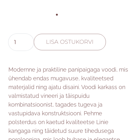
Linda
LISA OSTUKORVI
voodi
pesukastiga
kogus
Modernne ja praktiline panipaigaga voodi, mis
ühendab endas mugavuse, kvaliteetsed
materjalid ning ajatu disaini. Voodi karkass on
valmistatud vineeri ja täispuidu
kombinatsioonist, tagades tugeva ja
vastupidava konstruktsiooni. Pehme
polsterdus on kaetud kvaliteetse Linie
kangaga ning täidetud suure tihedusega
porolooniga, mis loob hubase ja elegantse