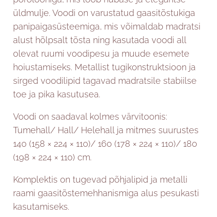
üldmulje. Voodi on varustatud gaasitõstukiga
panipaigasüsteemiga, mis võimaldab madratsi
alust hõlpsalt tõsta ning kasutada voodi all
olevat ruumi voodipesu ja muude esemete
hoiustamiseks. Metallist tugikonstruktsioon ja
sirged voodilipid tagavad madratsile stabiilse
toe ja pika kasutusea.
Voodi on saadaval kolmes värvitoonis:
Tumehall/ Hall/ Helehall ja mitmes suurustes
140 (158 × 224 × 110
)
/ 160 (178 × 224 × 110
)
/ 180
(198 × 224 × 110
)
cm.
Komplektis on tugevad põhjalipid ja metalli
raami gaasitõstemehhanismiga alus pesukasti
kasutamiseks.