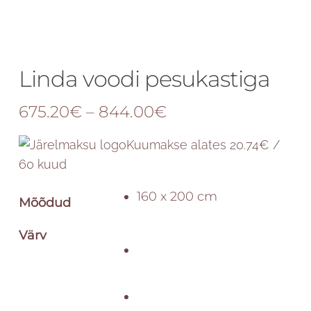
Linda voodi pesukastiga
Price
675.20
€
–
844.00
€
range:
Kuumakse alates 20.74€ /
675.20€
60 kuud
through
844.00€
160 x 200 cm
Mõõdud
Värv