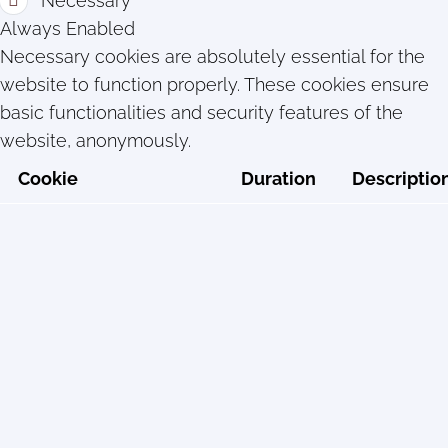
Necessary
Always Enabled
Necessary cookies are absolutely essential for the
website to function properly. These cookies ensure
basic functionalities and security features of the
website, anonymously.
Cookie
Duration
Descriptio
cookielawinfo-
11
This cookie
checkbox-analytics
months
set by GD
Cookie
Consent
plugin. The
cookie is
used to sto
the user