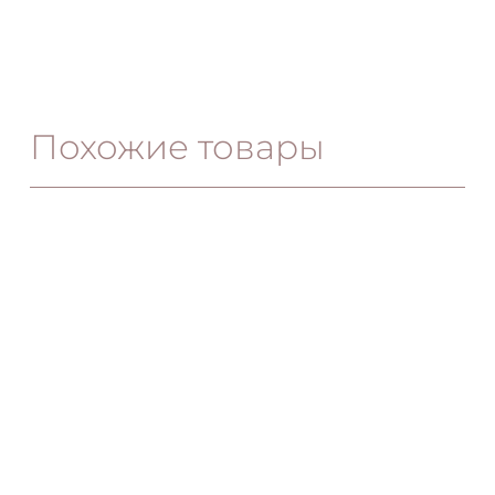
Похожие товары
Бра Marmo
Подвесной светильник
Palette
146.00
€
141.00
€